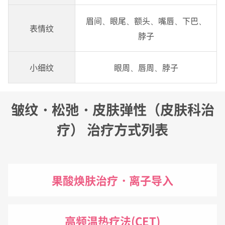
眉间、眼尾、额头、嘴唇、下巴、
表情纹
脖子
小细纹
眼周、唇周、脖子
皱纹・松弛・皮肤弹性（皮肤科治
疗） 治疗方式列表
果酸焕肤治疗・离子导入
高频温热疗法(CET)