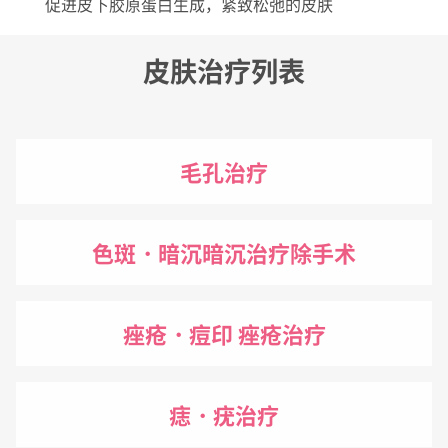
促进皮下胶原蛋白生成，紧致松弛的皮肤
皮肤治疗列表
毛孔治疗
色斑・暗沉暗沉治疗除手术
痤疮・痘印 痤疮治疗
痣・疣治疗