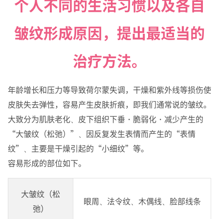
个人不同的生活习惯以及各自
本院治疗、手术、护理详情
关于麻醉
皱纹形成原因，提出最适当的
诊疗 手术的流程
治疗方法。
常见疑问
年龄增长和压力等导致荷尔蒙失调，干燥和紫外线等损伤使
来院方法
皮肤失去弹性，容易产生皮肤折痕，即我们通常说的皱纹。
大致分为肌肤老化、皮下组织下垂・脆弱化・减少产生的
价格 整形费用 手术费用一览
“大皱纹（松弛）”、因反复发生表情而产生的“表情
纹”、主要是干燥引起的“小细纹”等。
容易形成的部位如下。
大皱纹（松
眼周、法令纹、木偶线、脸部线条
弛）