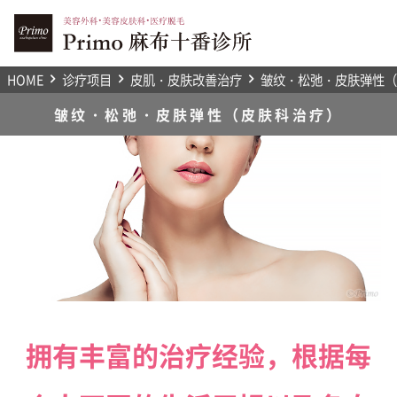
邮件咨询
HOME
诊疗项目
皮肌・皮肤改善治疗
皱纹・松弛・皮肤弹性（
面诊预约
皱纹・松弛・皮肤弹性（皮肤科治疗）
电话咨询
HOME
诊疗项目
PRIMO麻布十番诊所介绍
拥有丰富的治疗经验，根据每
医生介绍